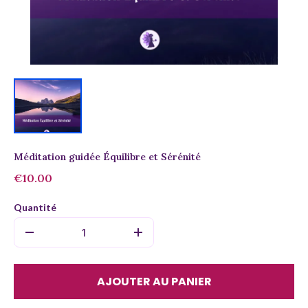
Méditation guidée Équilibre et Sérénité
€10.00
Quantité
AJOUTER AU PANIER