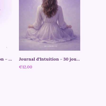
Journal de Manifestation – Clarifie tes intentions et crée la vie que tu désires
Journal d'Intuition - 30 jours pour développer ton ressenti et apprendre à faire confiance à tes perceptions
€12.00